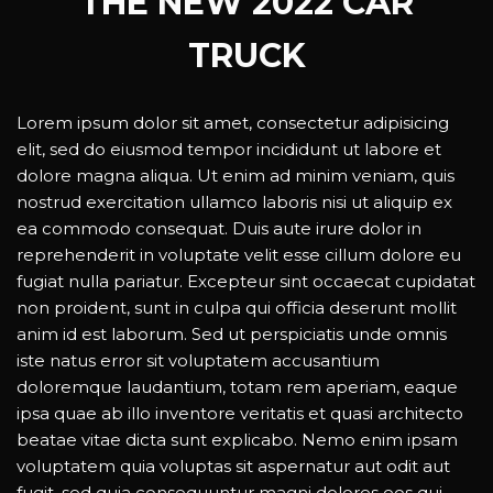
THE NEW 2022 CAR
TRUCK
Lorem ipsum dolor sit amet, consectetur adipisicing
elit, sed do eiusmod tempor incididunt ut labore et
dolore magna aliqua. Ut enim ad minim veniam, quis
nostrud exercitation ullamco laboris nisi ut aliquip ex
ea commodo consequat. Duis aute irure dolor in
reprehenderit in voluptate velit esse cillum dolore eu
fugiat nulla pariatur. Excepteur sint occaecat cupidatat
non proident, sunt in culpa qui officia deserunt mollit
anim id est laborum. Sed ut perspiciatis unde omnis
iste natus error sit voluptatem accusantium
doloremque laudantium, totam rem aperiam, eaque
ipsa quae ab illo inventore veritatis et quasi architecto
beatae vitae dicta sunt explicabo. Nemo enim ipsam
voluptatem quia voluptas sit aspernatur aut odit aut
fugit, sed quia consequuntur magni dolores eos qui