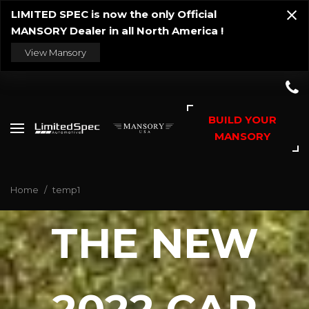
LIMITED SPEC is now the only Official
MANSORY Dealer in all North America !
View Mansory
BUILD YOUR
MANSORY
Home
/
temp1
THE NEW