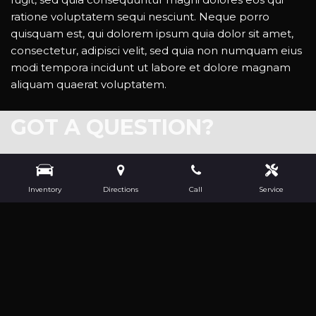
ratione voluptatem sequi nesciunt. Neque porro
quisquam est, qui dolorem ipsum quia dolor sit amet,
consectetur, adipisci velit, sed quia non numquam eius
modi tempora incidunt ut labore et dolore magnam
aliquam quaerat voluptatem.
GOT A QUESTION?
Lorem ipsum dolor sit amet, consectetur adipisicing
elit, sed do eiusmod tempor incididunt ut labore et
Inventory
Directions
Call
Service
dolore magna aliqua. Ut enim ad minim veniam, quis
nostrud exercitation ullamco laboris nisi ut aliquip ex
ea commodo consequat.